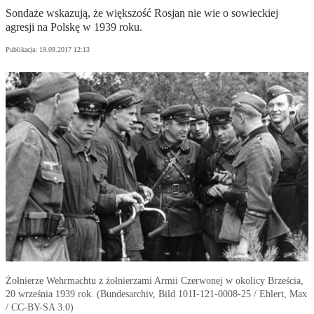
Sondaże wskazują, że większość Rosjan nie wie o sowieckiej
agresji na Polskę w 1939 roku.
Publikacja:
19.09.2017 12:13
Żołnierze Wehrmachtu z żołnierzami Armii Czerwonej w okolicy Brześcia,
20 września 1939 rok. (Bundesarchiv, Bild 101I-121-0008-25 / Ehlert, Max
/ CC-BY-SA 3.0)