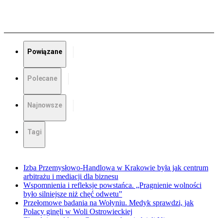
Powiązane
Polecane
Najnowsze
Tagi
Izba Przemysłowo-Handlowa w Krakowie była jak centrum
arbitrażu i mediacji dla biznesu
Wspomnienia i refleksje powstańca. „Pragnienie wolności
było silniejsze niż chęć odwetu”
Przełomowe badania na Wołyniu. Medyk sprawdzi, jak
Polacy ginęli w Woli Ostrowieckiej