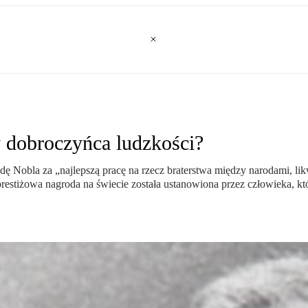
y dobroczyńca ludzkości?
obla za „najlepszą pracę na rzecz braterstwa między narodami, likwida
j prestiżowa nagroda na świecie została ustanowiona przez człowieka, kt