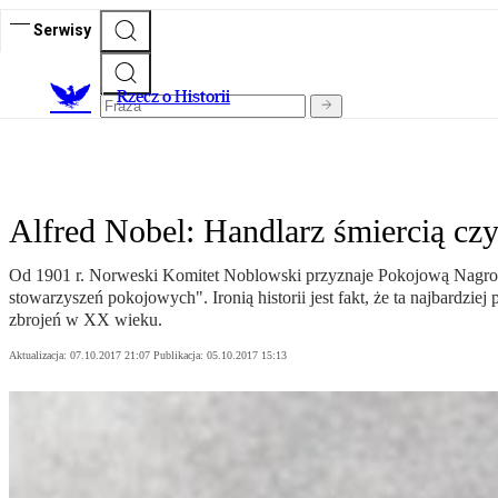
Serwisy
R
zecz o Historii
Alfred Nobel: Handlarz śmiercią cz
Od 1901 r. Norweski Komitet Noblowski przyznaje Pokojową Nagrodę N
stowarzyszeń pokojowych". Ironią historii jest fakt, że ta najbardzie
zbrojeń w XX wieku.
Aktualizacja:
07.10.2017 21:07
Publikacja:
05.10.2017 15:13