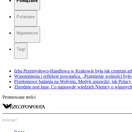
Powiązane
Polecane
Najnowsze
Tagi
Izba Przemysłowo-Handlowa w Krakowie była jak centrum arbit
Wspomnienia i refleksje powstańca. „Pragnienie wolności było 
Przełomowe badania na Wołyniu. Medyk sprawdzi, jak Polacy 
Zbrodnie pod lupą. Co naprawdę wiedzieli Niemcy o własnych
Promowane treści
KONTAKT