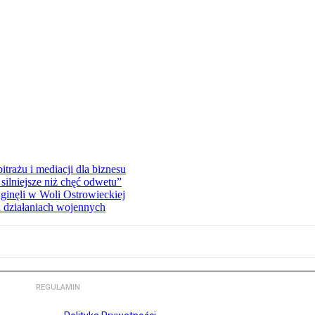
rażu i mediacji dla biznesu
silniejsze niż chęć odwetu”
ginęli w Woli Ostrowieckiej
 działaniach wojennych
REGULAMIN