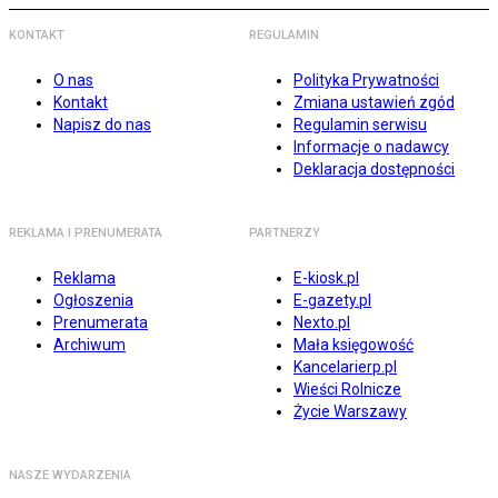
KONTAKT
REGULAMIN
O nas
Polityka Prywatności
Kontakt
Zmiana ustawień zgód
Napisz do nas
Regulamin serwisu
Informacje o nadawcy
Deklaracja dostępności
REKLAMA I PRENUMERATA
PARTNERZY
Reklama
E-kiosk.pl
Ogłoszenia
E-gazety.pl
Prenumerata
Nexto.pl
Archiwum
Mała księgowość
Kancelarierp.pl
Wieści Rolnicze
Życie Warszawy
NASZE WYDARZENIA