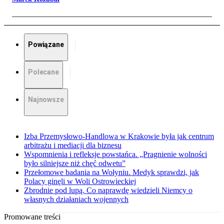
Powiązane
Polecane
Najnowsze
Izba Przemysłowo-Handlowa w Krakowie była jak centrum
arbitrażu i mediacji dla biznesu
Wspomnienia i refleksje powstańca. „Pragnienie wolności
było silniejsze niż chęć odwetu”
Przełomowe badania na Wołyniu. Medyk sprawdzi, jak
Polacy ginęli w Woli Ostrowieckiej
Zbrodnie pod lupą. Co naprawdę wiedzieli Niemcy o
własnych działaniach wojennych
Promowane treści