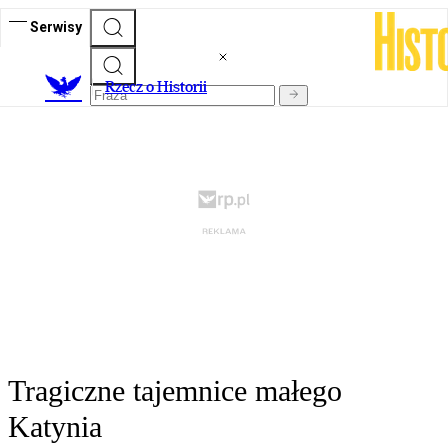
Serwisy
R
zecz o Historii
Tragiczne tajemnice małego
Katynia