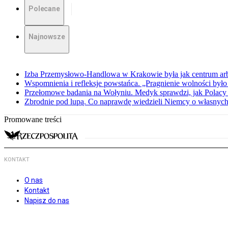
Polecane
Najnowsze
Izba Przemysłowo-Handlowa w Krakowie była jak centrum arbit
Wspomnienia i refleksje powstańca. „Pragnienie wolności było 
Przełomowe badania na Wołyniu. Medyk sprawdzi, jak Polacy 
Zbrodnie pod lupą. Co naprawdę wiedzieli Niemcy o własnych
Promowane treści
KONTAKT
O nas
Kontakt
Napisz do nas