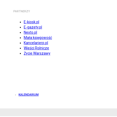
PARTNERZY
E-kiosk.pl
E-gazety.pl
Nexto.pl
Mała księgowość
Kancelarierp.pl
Wieści Rolnicze
Życie Warszawy
KALENDARIUM