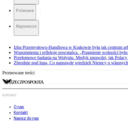
Polecane
Najnowsze
Izba Przemysłowo-Handlowa w Krakowie była jak centrum arbit
Wspomnienia i refleksje powstańca. „Pragnienie wolności było 
Przełomowe badania na Wołyniu. Medyk sprawdzi, jak Polacy 
Zbrodnie pod lupą. Co naprawdę wiedzieli Niemcy o własnych
Promowane treści
KONTAKT
O nas
Kontakt
Napisz do nas