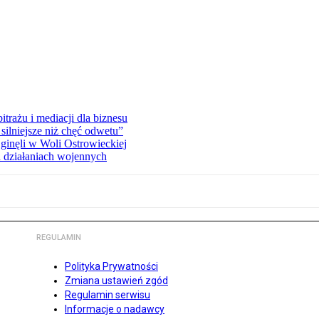
rażu i mediacji dla biznesu
silniejsze niż chęć odwetu”
ginęli w Woli Ostrowieckiej
 działaniach wojennych
REGULAMIN
Polityka Prywatności
Zmiana ustawień zgód
Regulamin serwisu
Informacje o nadawcy