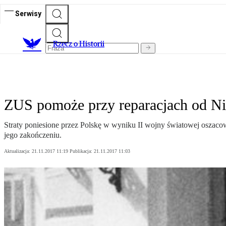
Serwisy
R
zecz o Historii
ZUS pomoże przy reparacjach od N
Straty poniesione przez Polskę w wyniku II wojny światowej oszaco
jego zakończeniu.
Aktualizacja:
21.11.2017 11:19
Publikacja:
21.11.2017 11:03