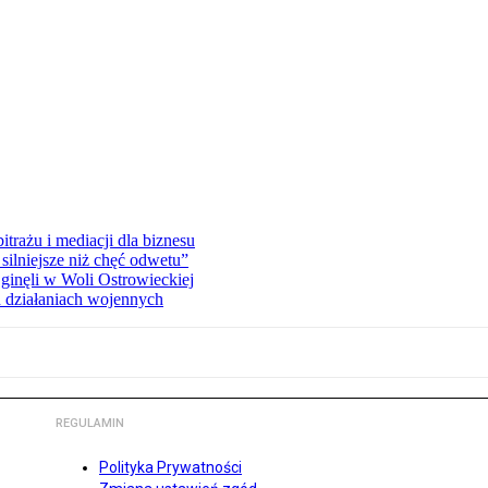
rażu i mediacji dla biznesu
silniejsze niż chęć odwetu”
ginęli w Woli Ostrowieckiej
 działaniach wojennych
REGULAMIN
Polityka Prywatności