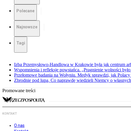
Polecane
Najnowsze
Tagi
Izba Przemysłowo-Handlowa w Krakowie była jak centrum arbit
Wspomnienia i refleksje powstańca. „Pragnienie wolności było 
Przełomowe badania na Wołyniu. Medyk sprawdzi, jak Polacy 
Zbrodnie pod lupą. Co naprawdę wiedzieli Niemcy o własnych
Promowane treści
KONTAKT
O nas