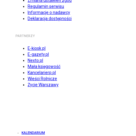
Zmiana ustawień zgód
Regulamin serwisu
Informacje o nadawcy
Deklaracja dostępności
PARTNERZY
E-kiosk.pl
E-gazety.pl
Nexto.pl
Mała księgowość
Kancelarierp.pl
Wieści Rolnicze
Życie Warszawy
KALENDARIUM