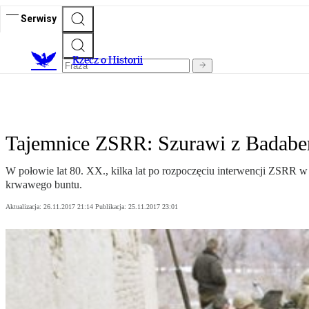
Serwisy
R
zecz o Historii
Tajemnice ZSRR: Szurawi z Badabe
W połowie lat 80. XX., kilka lat po rozpoczęciu interwencji ZSRR w
krwawego buntu.
Aktualizacja:
26.11.2017 21:14
Publikacja:
25.11.2017 23:01