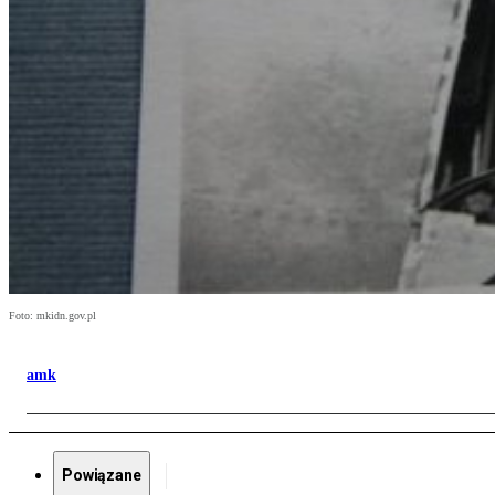
Foto: mkidn.gov.pl
amk
Powiązane