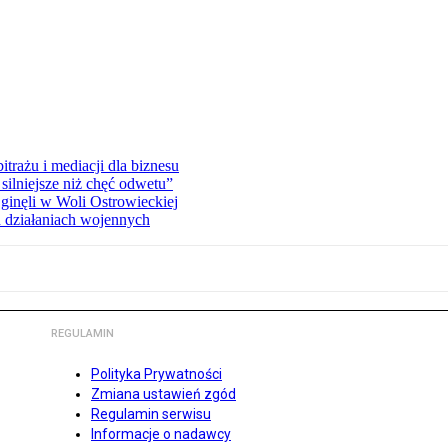
rażu i mediacji dla biznesu
silniejsze niż chęć odwetu”
ginęli w Woli Ostrowieckiej
 działaniach wojennych
REGULAMIN
Polityka Prywatności
Zmiana ustawień zgód
Regulamin serwisu
Informacje o nadawcy