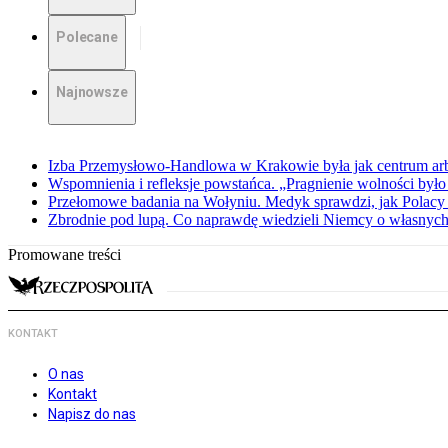
Polecane
Najnowsze
Izba Przemysłowo-Handlowa w Krakowie była jak centrum arbit
Wspomnienia i refleksje powstańca. „Pragnienie wolności było 
Przełomowe badania na Wołyniu. Medyk sprawdzi, jak Polacy 
Zbrodnie pod lupą. Co naprawdę wiedzieli Niemcy o własnych
Promowane treści
KONTAKT
O nas
Kontakt
Napisz do nas