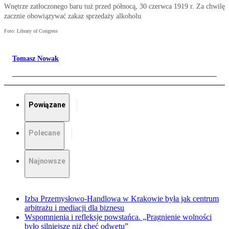
Wnętrze zatłoczonego baru tuż przed północą, 30 czerwca 1919 r. Za chwilę
zacznie obowiązywać zakaz sprzedaży alkoholu
Foto: Library of Congress
Tomasz Nowak
Powiązane
Polecane
Najnowsze
Izba Przemysłowo-Handlowa w Krakowie była jak centrum
arbitrażu i mediacji dla biznesu
Wspomnienia i refleksje powstańca. „Pragnienie wolności
było silniejsze niż chęć odwetu”