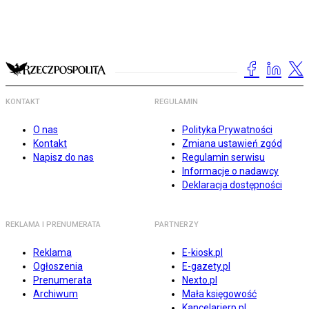
KONTAKT
REGULAMIN
O nas
Polityka Prywatności
Kontakt
Zmiana ustawień zgód
Napisz do nas
Regulamin serwisu
Informacje o nadawcy
Deklaracja dostępności
REKLAMA I PRENUMERATA
PARTNERZY
Reklama
E-kiosk.pl
Ogłoszenia
E-gazety.pl
Prenumerata
Nexto.pl
Archiwum
Mała księgowość
Kancelarierp.pl