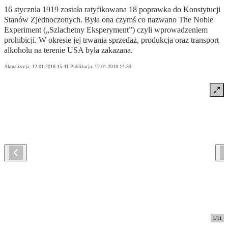
16 stycznia 1919 została ratyfikowana 18 poprawka do Konstytucji
Stanów Zjednoczonych. Była ona czymś co nazwano The Noble
Experiment („Szlachetny Eksperyment”) czyli wprowadzeniem
prohibicji. W okresie jej trwania sprzedaż, produkcja oraz transport
alkoholu na terenie USA była zakazana.
Aktualizacja:
12.01.2018 15:41
Publikacja:
12.01.2018 14:59
1
/
11