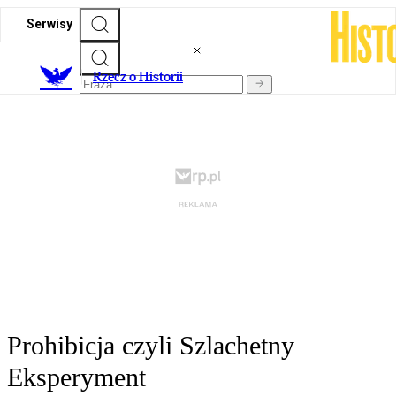
Serwisy
R
zecz o Historii
Prohibicja czyli Szlachetny
Eksperyment