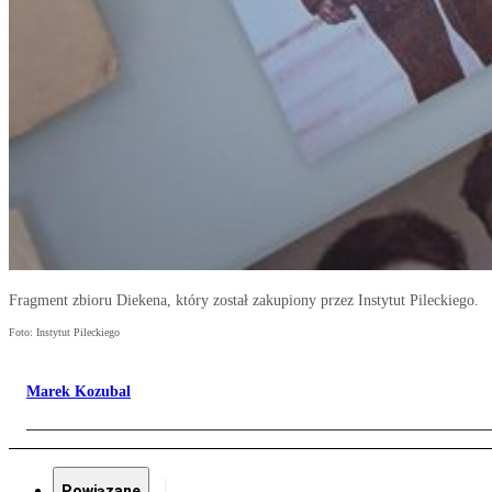
Fragment zbioru Diekena, który został zakupiony przez Instytut Pileckiego.
Foto: Instytut Pileckiego
Marek Kozubal
Powiązane