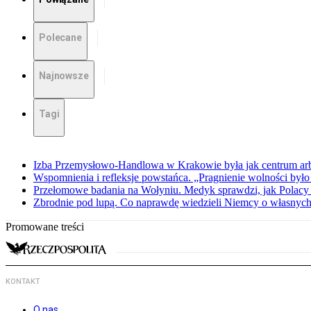
Polecane
Najnowsze
Tagi
Izba Przemysłowo-Handlowa w Krakowie była jak centrum arbit
Wspomnienia i refleksje powstańca. „Pragnienie wolności było 
Przełomowe badania na Wołyniu. Medyk sprawdzi, jak Polacy 
Zbrodnie pod lupą. Co naprawdę wiedzieli Niemcy o własnych
Promowane treści
KONTAKT
O nas