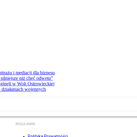
rażu i mediacji dla biznesu
silniejsze niż chęć odwetu”
ginęli w Woli Ostrowieckiej
 działaniach wojennych
REGULAMIN
Polityka Prywatności