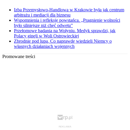
Izba Przemysłowo-Handlowa w Krakowie była jak centrum
arbitrażu i mediacji dla biznesu
Wspomnienia i refleksje powstańca. „Pragnienie wolności
było silniejsze niż chęć odwetu”
Przełomowe badania na Wołyniu. Medyk sprawdzi, jak
Polacy ginęli w Woli Ostrowieckiej
Zbrodnie pod lupą. Co naprawdę wiedzieli Niemcy o
własnych działaniach wojennych
Promowane treści