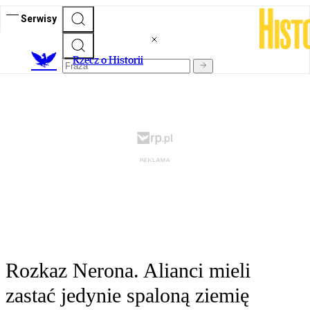
Serwisy
R
zecz o Historii
Rozkaz Nerona. Alianci mieli
zastać jedynie spaloną ziemię