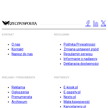
KONTAKT
REGULAMIN
O nas
Polityka Prywatności
Kontakt
Zmiana ustawień zgód
Napisz do nas
Regulamin serwisu
Informacje o nadawcy
Deklaracja dostępności
REKLAMA I PRENUMERATA
PARTNERZY
Reklama
E-kiosk.pl
Ogłoszenia
E-gazety.pl
Prenumerata
Nexto.pl
Archiwum
Mała księgowość
Kancelarierp.pl