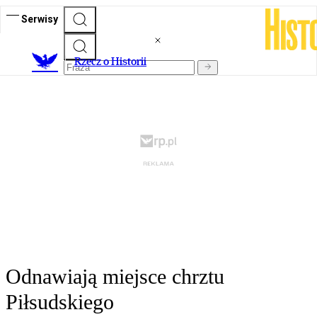
Serwisy
R
zecz o Historii
Odnawiają miejsce chrztu
Piłsudskiego