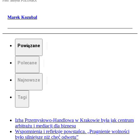
Foto: Instytut POLONIKA
Marek Kozubal
Powiązane
Polecane
Najnowsze
Tagi
Izba Przemysłowo-Handlowa w Krakowie była jak centrum
arbitrażu i mediacji dla biznesu
Wspomnienia i refleksje powstańca. „Pragnienie wolności
było silniejsze niż chęć odwetu”