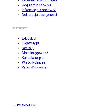
Zmiana ustawień zgód
Regulamin serwisu
Informacje o nadawcy
Deklaracja dostępności
PARTNERZY
E-kiosk.pl
E-gazety.pl
Nexto.pl
Mała księgowość
Kancelarierp.pl
Wieści Rolnicze
Życie Warszawy
KALENDARIUM