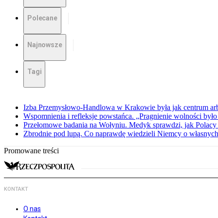
Polecane
Najnowsze
Tagi
Izba Przemysłowo-Handlowa w Krakowie była jak centrum arbit
Wspomnienia i refleksje powstańca. „Pragnienie wolności było 
Przełomowe badania na Wołyniu. Medyk sprawdzi, jak Polacy 
Zbrodnie pod lupą. Co naprawdę wiedzieli Niemcy o własnych
Promowane treści
KONTAKT
O nas