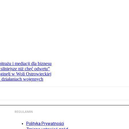
rażu i mediacji dla biznesu
silniejsze niż chęć odwetu”
ginęli w Woli Ostrowieckiej
 działaniach wojennych
REGULAMIN
Polityka Prywatności