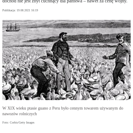
dochód nie jest zbyt cuchnący dla państwa – nawet za cenę wojny.
Publikacja:
19.08.2021 16:19
W XIX wieku ptasie guano z Peru było cennym towarem używanym do
nawozów rolniczych
Foto: Corbis/Getty Images