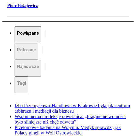
Piotr Bożejewicz
Powiązane
Polecane
Najnowsze
Tagi
Izba Przemysłowo-Handlowa w Krakowie była jak centrum
arbitrażu i mediacji dla biznesu
Wspomnienia i refleksje powstańca. „Pragnienie wolności
było silniejsze niż chęć odwetu”
Przełomowe badania na Wołyniu. Medyk sprawdzi, jak
Polacy ginęli w Woli Ostrowieckiej