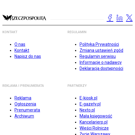
KONTAKT
REGULAMIN
O nas
Polityka Prywatności
Kontakt
Zmiana ustawień zgód
Napisz do nas
Regulamin serwisu
Informacje o nadawcy
Deklaracja dostępności
REKLAMA I PRENUMERATA
PARTNERZY
Reklama
E-kiosk.pl
Ogłoszenia
E-gazety.pl
Prenumerata
Nexto.pl
Archiwum
Mała księgowość
Kancelarierp.pl
Wieści Rolnicze
Życie Warszawy