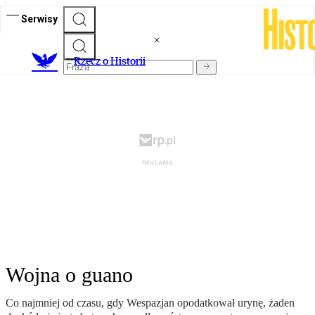
Serwisy
R
zecz o Historii
Wojna o guano
Co najmniej od czasu, gdy Wespazjan opodatkował urynę, żaden