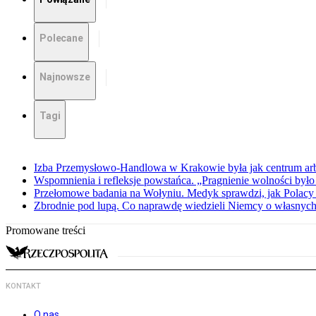
Polecane
Najnowsze
Tagi
Izba Przemysłowo-Handlowa w Krakowie była jak centrum arbit
Wspomnienia i refleksje powstańca. „Pragnienie wolności było 
Przełomowe badania na Wołyniu. Medyk sprawdzi, jak Polacy 
Zbrodnie pod lupą. Co naprawdę wiedzieli Niemcy o własnych
Promowane treści
KONTAKT
O nas