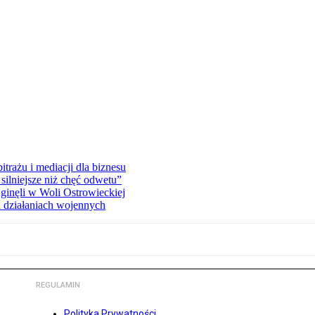
rażu i mediacji dla biznesu
silniejsze niż chęć odwetu”
ginęli w Woli Ostrowieckiej
 działaniach wojennych
REGULAMIN
Polityka Prywatności