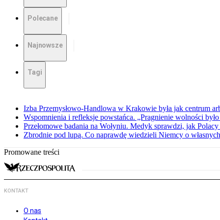
Polecane
Najnowsze
Tagi
Izba Przemysłowo-Handlowa w Krakowie była jak centrum arbit
Wspomnienia i refleksje powstańca. „Pragnienie wolności było 
Przełomowe badania na Wołyniu. Medyk sprawdzi, jak Polacy 
Zbrodnie pod lupą. Co naprawdę wiedzieli Niemcy o własnych
Promowane treści
KONTAKT
O nas