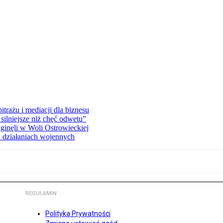
rażu i mediacji dla biznesu
silniejsze niż chęć odwetu”
ginęli w Woli Ostrowieckiej
 działaniach wojennych
REGULAMIN
Polityka Prywatności