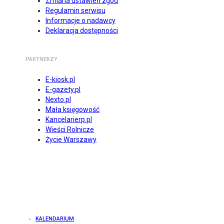
Zmiana ustawień zgód
Regulamin serwisu
Informacje o nadawcy
Deklaracja dostępności
PARTNERZY
E-kiosk.pl
E-gazety.pl
Nexto.pl
Mała księgowość
Kancelarierp.pl
Wieści Rolnicze
Życie Warszawy
KALENDARIUM