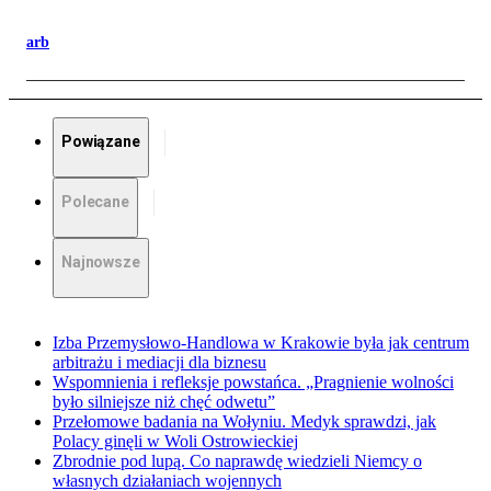
arb
Powiązane
Polecane
Najnowsze
Izba Przemysłowo-Handlowa w Krakowie była jak centrum
arbitrażu i mediacji dla biznesu
Wspomnienia i refleksje powstańca. „Pragnienie wolności
było silniejsze niż chęć odwetu”
Przełomowe badania na Wołyniu. Medyk sprawdzi, jak
Polacy ginęli w Woli Ostrowieckiej
Zbrodnie pod lupą. Co naprawdę wiedzieli Niemcy o
własnych działaniach wojennych