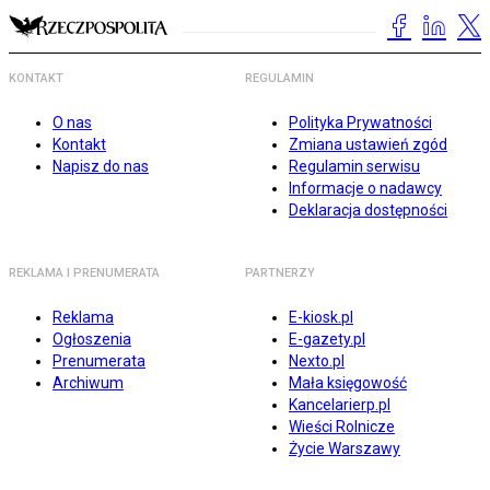
KONTAKT
REGULAMIN
O nas
Polityka Prywatności
Kontakt
Zmiana ustawień zgód
Napisz do nas
Regulamin serwisu
Informacje o nadawcy
Deklaracja dostępności
REKLAMA I PRENUMERATA
PARTNERZY
Reklama
E-kiosk.pl
Ogłoszenia
E-gazety.pl
Prenumerata
Nexto.pl
Archiwum
Mała księgowość
Kancelarierp.pl
Wieści Rolnicze
Życie Warszawy