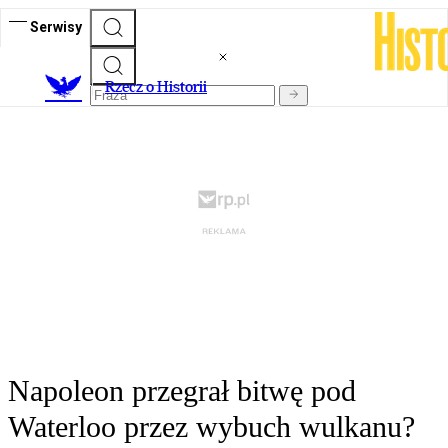
Serwisy
R
zecz o Historii
Napoleon przegrał bitwę pod
Waterloo przez wybuch wulkanu?