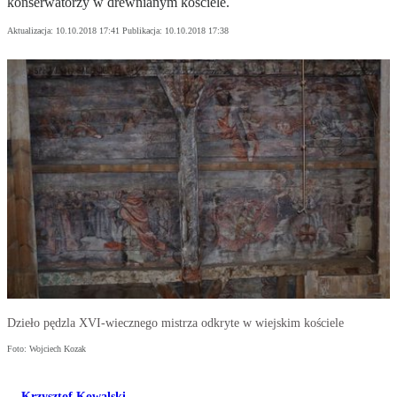
konserwatorzy w drewnianym kościele.
Aktualizacja:
10.10.2018 17:41
Publikacja:
10.10.2018 17:38
Dzieło pędzla XVI-wiecznego mistrza odkryte w wiejskim kościele
Foto: Wojciech Kozak
Krzysztof Kowalski