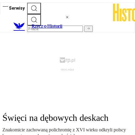
Serwisy
R
zecz o Historii
Święci na dębowych deskach
Znakomicie zachowaną polichromię z XVI wieku odkryli polscy