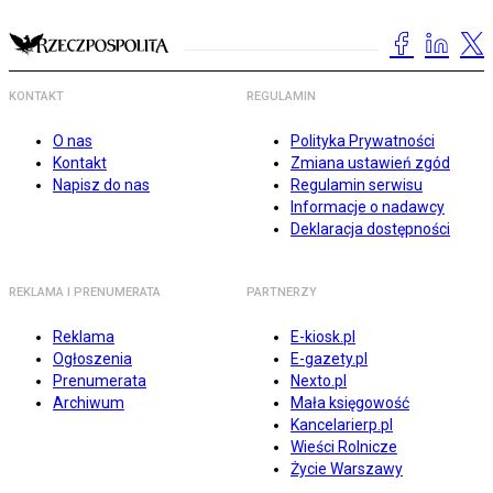
KONTAKT
REGULAMIN
O nas
Polityka Prywatności
Kontakt
Zmiana ustawień zgód
Napisz do nas
Regulamin serwisu
Informacje o nadawcy
Deklaracja dostępności
REKLAMA I PRENUMERATA
PARTNERZY
Reklama
E-kiosk.pl
Ogłoszenia
E-gazety.pl
Prenumerata
Nexto.pl
Archiwum
Mała księgowość
Kancelarierp.pl
Wieści Rolnicze
Życie Warszawy