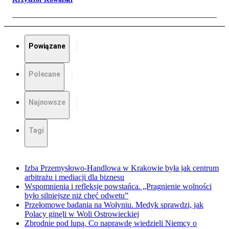
Powiązane
Polecane
Najnowsze
Tagi
Izba Przemysłowo-Handlowa w Krakowie była jak centrum
arbitrażu i mediacji dla biznesu
Wspomnienia i refleksje powstańca. „Pragnienie wolności
było silniejsze niż chęć odwetu”
Przełomowe badania na Wołyniu. Medyk sprawdzi, jak
Polacy ginęli w Woli Ostrowieckiej
Zbrodnie pod lupą. Co naprawdę wiedzieli Niemcy o