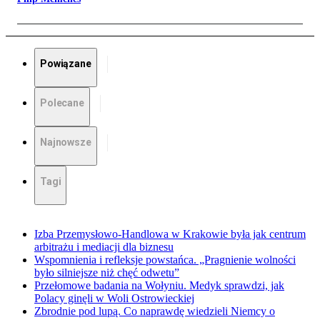
Powiązane
Polecane
Najnowsze
Tagi
Izba Przemysłowo-Handlowa w Krakowie była jak centrum
arbitrażu i mediacji dla biznesu
Wspomnienia i refleksje powstańca. „Pragnienie wolności
było silniejsze niż chęć odwetu”
Przełomowe badania na Wołyniu. Medyk sprawdzi, jak
Polacy ginęli w Woli Ostrowieckiej
Zbrodnie pod lupą. Co naprawdę wiedzieli Niemcy o