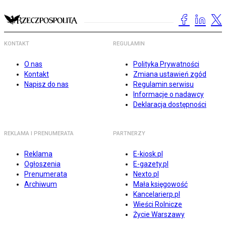
KONTAKT
REGULAMIN
O nas
Polityka Prywatności
Kontakt
Zmiana ustawień zgód
Napisz do nas
Regulamin serwisu
Informacje o nadawcy
Deklaracja dostępności
REKLAMA I PRENUMERATA
PARTNERZY
Reklama
E-kiosk.pl
Ogłoszenia
E-gazety.pl
Prenumerata
Nexto.pl
Archiwum
Mała księgowość
Kancelarierp.pl
Wieści Rolnicze
Życie Warszawy