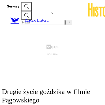
Serwisy
R
zecz o Historii
Drugie życie goździka w filmie
Pągowskiego