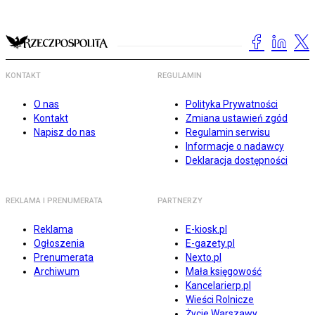
KONTAKT
REGULAMIN
O nas
Polityka Prywatności
Kontakt
Zmiana ustawień zgód
Napisz do nas
Regulamin serwisu
Informacje o nadawcy
Deklaracja dostępności
REKLAMA I PRENUMERATA
PARTNERZY
Reklama
E-kiosk.pl
Ogłoszenia
E-gazety.pl
Prenumerata
Nexto.pl
Archiwum
Mała księgowość
Kancelarierp.pl
Wieści Rolnicze
Życie Warszawy