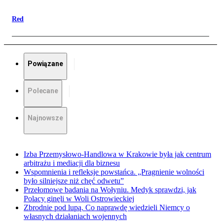
Red
Powiązane
Polecane
Najnowsze
Izba Przemysłowo-Handlowa w Krakowie była jak centrum
arbitrażu i mediacji dla biznesu
Wspomnienia i refleksje powstańca. „Pragnienie wolności
było silniejsze niż chęć odwetu”
Przełomowe badania na Wołyniu. Medyk sprawdzi, jak
Polacy ginęli w Woli Ostrowieckiej
Zbrodnie pod lupą. Co naprawdę wiedzieli Niemcy o
własnych działaniach wojennych