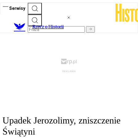
Serwisy
R
zecz o Historii
Upadek Jerozolimy, zniszczenie
Świątyni