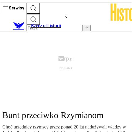
Serwisy
R
zecz o Historii
Bunt przeciwko Rzymianom
Choć urzędnicy rzymscy przez ponad 20 lat nadużywali władzy w