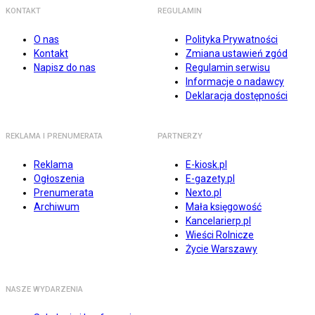
KONTAKT
REGULAMIN
O nas
Polityka Prywatności
Kontakt
Zmiana ustawień zgód
Napisz do nas
Regulamin serwisu
Informacje o nadawcy
Deklaracja dostępności
REKLAMA I PRENUMERATA
PARTNERZY
Reklama
E-kiosk.pl
Ogłoszenia
E-gazety.pl
Prenumerata
Nexto.pl
Archiwum
Mała księgowość
Kancelarierp.pl
Wieści Rolnicze
Życie Warszawy
NASZE WYDARZENIA