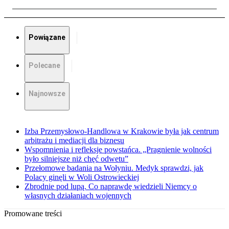
Powiązane
Polecane
Najnowsze
Izba Przemysłowo-Handlowa w Krakowie była jak centrum
arbitrażu i mediacji dla biznesu
Wspomnienia i refleksje powstańca. „Pragnienie wolności
było silniejsze niż chęć odwetu”
Przełomowe badania na Wołyniu. Medyk sprawdzi, jak
Polacy ginęli w Woli Ostrowieckiej
Zbrodnie pod lupą. Co naprawdę wiedzieli Niemcy o
własnych działaniach wojennych
Promowane treści