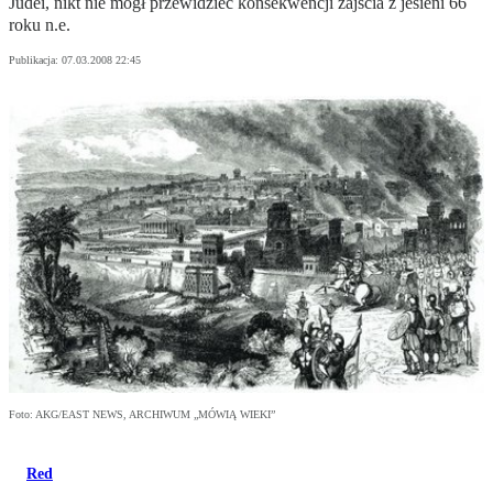
Judei, nikt nie mógł przewidzieć konsekwencji zajścia z jesieni 66
roku n.e.
Publikacja:
07.03.2008 22:45
Foto: AKG/EAST NEWS, ARCHIWUM „MÓWIĄ WIEKI”
Red