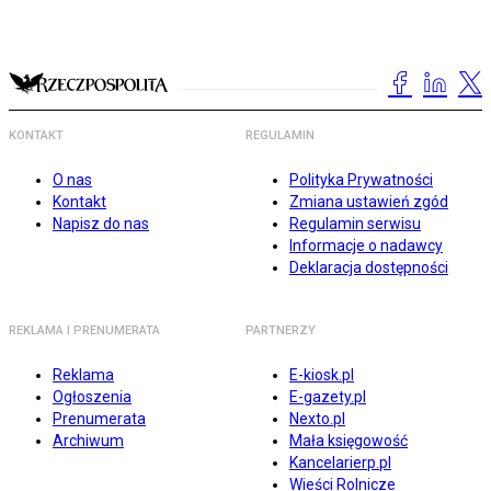
KONTAKT
REGULAMIN
O nas
Polityka Prywatności
Kontakt
Zmiana ustawień zgód
Napisz do nas
Regulamin serwisu
Informacje o nadawcy
Deklaracja dostępności
REKLAMA I PRENUMERATA
PARTNERZY
Reklama
E-kiosk.pl
Ogłoszenia
E-gazety.pl
Prenumerata
Nexto.pl
Archiwum
Mała księgowość
Kancelarierp.pl
Wieści Rolnicze