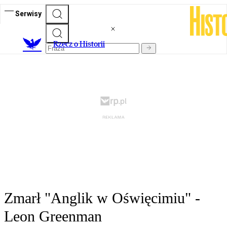
Serwisy
R
zecz o Historii
Zmarł "Anglik w Oświęcimiu" -
Leon Greenman