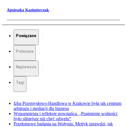
Agnieszka Kazimierczuk
Powiązane
Polecane
Najnowsze
Tagi
Izba Przemysłowo-Handlowa w Krakowie była jak centrum
arbitrażu i mediacji dla biznesu
Wspomnienia i refleksje powstańca. „Pragnienie wolności
było silniejsze niż chęć odwetu”
Przełomowe badania na Wołyniu. Medyk sprawdzi, jak