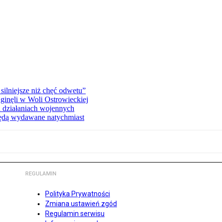
silniejsze niż chęć odwetu”
ginęli w Woli Ostrowieckiej
 działaniach wojennych
będą wydawane natychmiast
REGULAMIN
Polityka Prywatności
Zmiana ustawień zgód
Regulamin serwisu