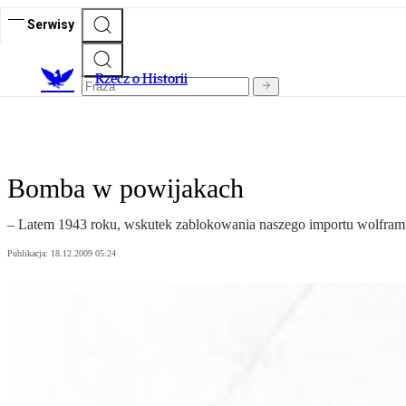
Serwisy
R
zecz o Historii
Bomba w powijakach
– Latem 1943 roku, wskutek zablokowania naszego importu wolframu z
Publikacja:
18.12.2009 05:24