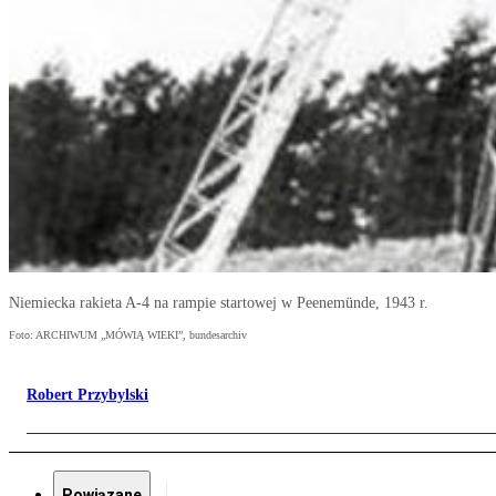
Niemiecka rakieta A-4 na rampie startowej w Peenemünde, 1943 r.
Foto: ARCHIWUM „MÓWIĄ WIEKI”, bundesarchiv
Robert Przybylski
Powiązane