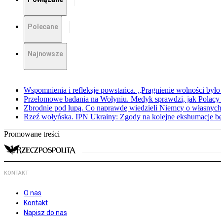
Polecane
Najnowsze
Wspomnienia i refleksje powstańca. „Pragnienie wolności było 
Przełomowe badania na Wołyniu. Medyk sprawdzi, jak Polacy 
Zbrodnie pod lupą. Co naprawdę wiedzieli Niemcy o własnych
Rzeź wołyńska. IPN Ukrainy: Zgody na kolejne ekshumacje 
Promowane treści
KONTAKT
O nas
Kontakt
Napisz do nas