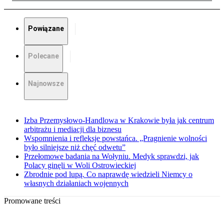
Powiązane
Polecane
Najnowsze
Izba Przemysłowo-Handlowa w Krakowie była jak centrum
arbitrażu i mediacji dla biznesu
Wspomnienia i refleksje powstańca. „Pragnienie wolności
było silniejsze niż chęć odwetu”
Przełomowe badania na Wołyniu. Medyk sprawdzi, jak
Polacy ginęli w Woli Ostrowieckiej
Zbrodnie pod lupą. Co naprawdę wiedzieli Niemcy o
własnych działaniach wojennych
Promowane treści