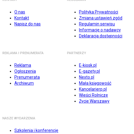
O nas
Polityka Prywatności
Kontakt
Zmiana ustawień zgód
Napisz do nas
Regulamin serwisu
Informacje o nadawcy
Deklaracja dostępności
REKLAMA I PRENUMERATA
PARTNERZY
Reklama
E-kiosk.pl
Ogłoszenia
E-gazety.pl
Prenumerata
Nexto.pl
Archiwum
Mała księgowość
Kancelarierp.pl
Wieści Rolnicze
Życie Warszawy
NASZE WYDARZENIA
Szkolenia i konferencje