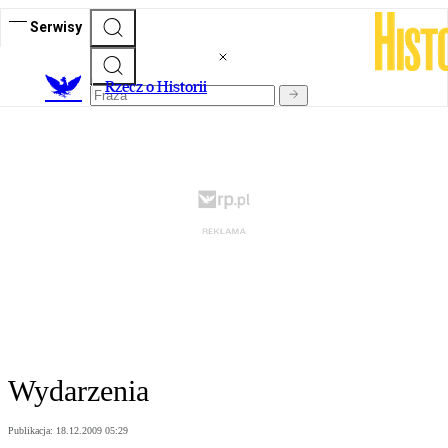
Serwisy
R
zecz o Historii
Wydarzenia
Publikacja:
18.12.2009 05:29