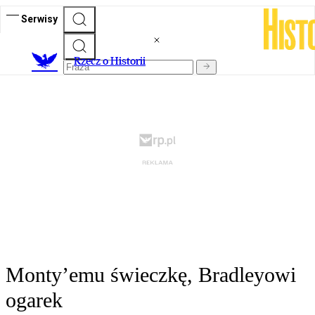
Serwisy
R
zecz o Historii
Monty’emu świeczkę, Bradleyowi
ogarek