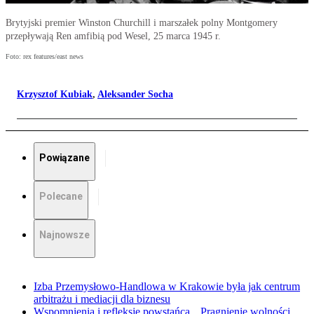
Brytyjski premier Winston Churchill i marszałek polny Montgomery
przepływają Ren amfibią pod Wesel, 25 marca 1945 r.
Foto: rex features/east news
Krzysztof Kubiak
,
Aleksander Socha
Powiązane
Polecane
Najnowsze
Izba Przemysłowo-Handlowa w Krakowie była jak centrum
arbitrażu i mediacji dla biznesu
Wspomnienia i refleksje powstańca. „Pragnienie wolności