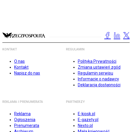
KONTAKT
REGULAMIN
O nas
Polityka Prywatności
Kontakt
Zmiana ustawień zgód
Napisz do nas
Regulamin serwisu
Informacje o nadawcy
Deklaracja dostępności
REKLAMA I PRENUMERATA
PARTNERZY
Reklama
E-kiosk.pl
Ogłoszenia
E-gazety.pl
Prenumerata
Nexto.pl
Archiwum
Mała księgowość