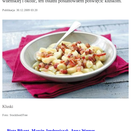
wileńskiej i okolic, ten ostatni postanowiłem poświęcić kluskom.
Publikacja:
30.12.2009 03:20
Kluski
Foto: Stockfood/Free
Piotr Bikont
,
Marcin Jendrzejczak
,
Anna Werner