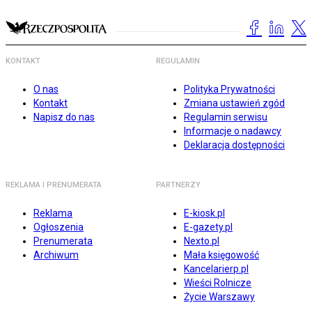
KONTAKT
REGULAMIN
O nas
Polityka Prywatności
Kontakt
Zmiana ustawień zgód
Napisz do nas
Regulamin serwisu
Informacje o nadawcy
Deklaracja dostępności
REKLAMA I PRENUMERATA
PARTNERZY
Reklama
E-kiosk.pl
Ogłoszenia
E-gazety.pl
Prenumerata
Nexto.pl
Archiwum
Mała księgowość
Kancelarierp.pl
Wieści Rolnicze
Życie Warszawy