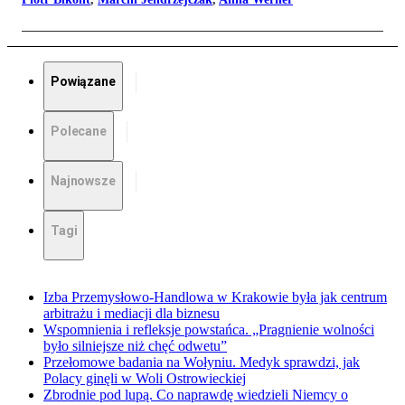
Powiązane
Polecane
Najnowsze
Tagi
Izba Przemysłowo-Handlowa w Krakowie była jak centrum
arbitrażu i mediacji dla biznesu
Wspomnienia i refleksje powstańca. „Pragnienie wolności
było silniejsze niż chęć odwetu”
Przełomowe badania na Wołyniu. Medyk sprawdzi, jak
Polacy ginęli w Woli Ostrowieckiej
Zbrodnie pod lupą. Co naprawdę wiedzieli Niemcy o