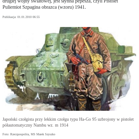
drugiej wojny światowej, jest słynna pepesza, czyli Pistolet
Puliemiot Szpagina obrazca (wzoru) 1941.
Publikacja:
01.01.2010 06:55
Japoński czołgista przy lekkim czołgu typu Ha-Go 95 uzbrojony w pistolet
półautomatyczny Nambu wz. m 1914
Foto: Rzeczpospolita, MS Marek Szyszko