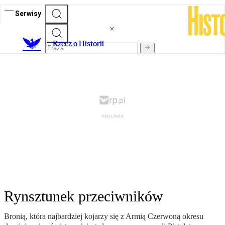
Serwisy
R
zecz o Historii
Rynsztunek przeciwników
Bronią, która najbardziej kojarzy się z Armią Czerwoną okresu