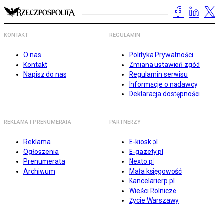
KONTAKT
REGULAMIN
O nas
Polityka Prywatności
Kontakt
Zmiana ustawień zgód
Napisz do nas
Regulamin serwisu
Informacje o nadawcy
Deklaracja dostępności
REKLAMA I PRENUMERATA
PARTNERZY
Reklama
E-kiosk.pl
Ogłoszenia
E-gazety.pl
Prenumerata
Nexto.pl
Archiwum
Mała księgowość
Kancelarierp.pl
Wieści Rolnicze
Życie Warszawy