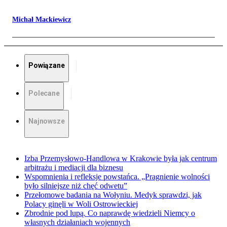
Michał Mackiewicz
Powiązane
Polecane
Najnowsze
Izba Przemysłowo-Handlowa w Krakowie była jak centrum
arbitrażu i mediacji dla biznesu
Wspomnienia i refleksje powstańca. „Pragnienie wolności
było silniejsze niż chęć odwetu”
Przełomowe badania na Wołyniu. Medyk sprawdzi, jak
Polacy ginęli w Woli Ostrowieckiej
Zbrodnie pod lupą. Co naprawdę wiedzieli Niemcy o
własnych działaniach wojennych