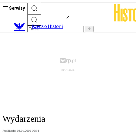
Serwisy
R
zecz o Historii
Wydarzenia
Publikacja:
08.01.2010 06:34