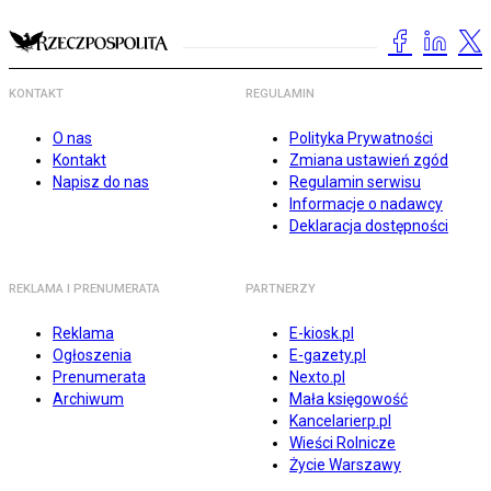
KONTAKT
REGULAMIN
O nas
Polityka Prywatności
Kontakt
Zmiana ustawień zgód
Napisz do nas
Regulamin serwisu
Informacje o nadawcy
Deklaracja dostępności
REKLAMA I PRENUMERATA
PARTNERZY
Reklama
E-kiosk.pl
Ogłoszenia
E-gazety.pl
Prenumerata
Nexto.pl
Archiwum
Mała księgowość
Kancelarierp.pl
Wieści Rolnicze
Życie Warszawy