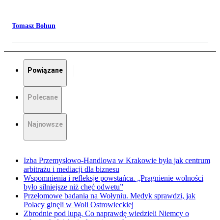
Tomasz Bohun
Powiązane
Polecane
Najnowsze
Izba Przemysłowo-Handlowa w Krakowie była jak centrum
arbitrażu i mediacji dla biznesu
Wspomnienia i refleksje powstańca. „Pragnienie wolności
było silniejsze niż chęć odwetu”
Przełomowe badania na Wołyniu. Medyk sprawdzi, jak
Polacy ginęli w Woli Ostrowieckiej
Zbrodnie pod lupą. Co naprawdę wiedzieli Niemcy o