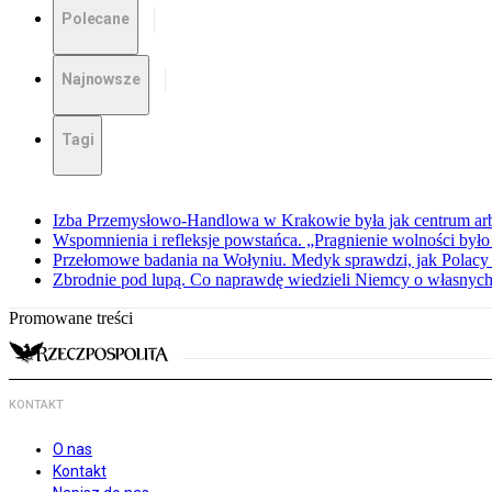
Polecane
Najnowsze
Tagi
Izba Przemysłowo-Handlowa w Krakowie była jak centrum arbit
Wspomnienia i refleksje powstańca. „Pragnienie wolności było 
Przełomowe badania na Wołyniu. Medyk sprawdzi, jak Polacy 
Zbrodnie pod lupą. Co naprawdę wiedzieli Niemcy o własnych
Promowane treści
KONTAKT
O nas
Kontakt