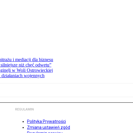
rażu i mediacji dla biznesu
silniejsze niż chęć odwetu”
ginęli w Woli Ostrowieckiej
 działaniach wojennych
REGULAMIN
Polityka Prywatności
Zmiana ustawień zgód