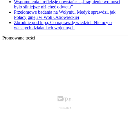
Wspomnienia i refleksje powstańca. „Pragnienie wolności
było silniejsze niż chęć odwetu”
Przełomowe badania na Wołyniu. Medyk sprawdzi, jak
Polacy ginęli w Woli Ostrowieckiej
Zbrodnie pod lupą. Co naprawdę wiedzieli Niemcy o
własnych działaniach wojennych
Promowane treści