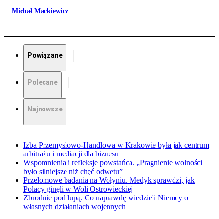
Michał Mackiewicz
Powiązane
Polecane
Najnowsze
Izba Przemysłowo-Handlowa w Krakowie była jak centrum
arbitrażu i mediacji dla biznesu
Wspomnienia i refleksje powstańca. „Pragnienie wolności
było silniejsze niż chęć odwetu”
Przełomowe badania na Wołyniu. Medyk sprawdzi, jak
Polacy ginęli w Woli Ostrowieckiej
Zbrodnie pod lupą. Co naprawdę wiedzieli Niemcy o
własnych działaniach wojennych