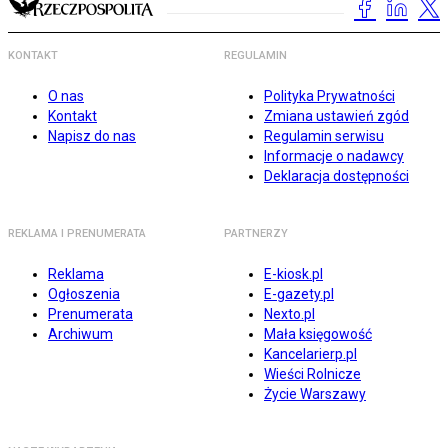
KONTAKT
REGULAMIN
O nas
Polityka Prywatności
Kontakt
Zmiana ustawień zgód
Napisz do nas
Regulamin serwisu
Informacje o nadawcy
Deklaracja dostępności
REKLAMA I PRENUMERATA
PARTNERZY
Reklama
E-kiosk.pl
Ogłoszenia
E-gazety.pl
Prenumerata
Nexto.pl
Archiwum
Mała księgowość
Kancelarierp.pl
Wieści Rolnicze
Życie Warszawy