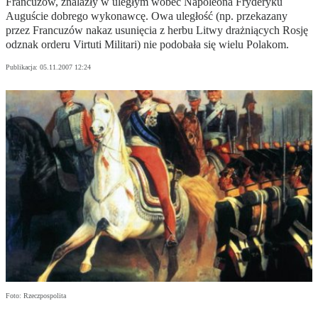
Francuzów, znalazły w uległym wobec Napoleona Fryderyku
Auguście dobrego wykonawcę. Owa uległość (np. przekazany
przez Francuzów nakaz usunięcia z herbu Litwy drażniących Rosję
odznak orderu Virtuti Militari) nie podobała się wielu Polakom.
Publikacja:
05.11.2007 12:24
Foto: Rzeczpospolita