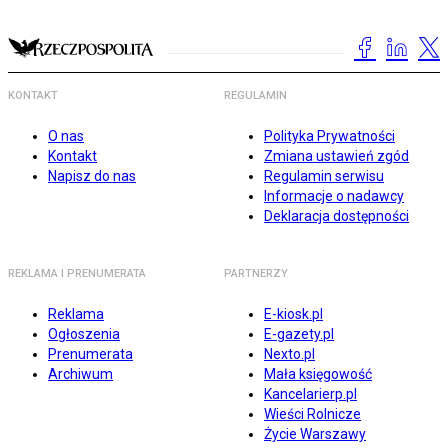
KONTAKT
REGULAMIN
O nas
Polityka Prywatności
Kontakt
Zmiana ustawień zgód
Napisz do nas
Regulamin serwisu
Informacje o nadawcy
Deklaracja dostępności
REKLAMA I PRENUMERATA
PARTNERZY
Reklama
E-kiosk.pl
Ogłoszenia
E-gazety.pl
Prenumerata
Nexto.pl
Archiwum
Mała księgowość
Kancelarierp.pl
Wieści Rolnicze
Życie Warszawy