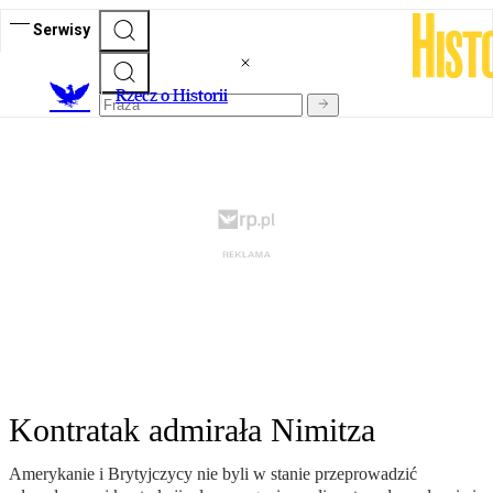
Serwisy
R
zecz o Historii
Kontratak admirała Nimitza
Amerykanie i Brytyjczycy nie byli w stanie przeprowadzić