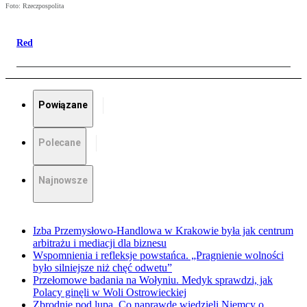
Foto: Rzeczpospolita
Red
Powiązane
Polecane
Najnowsze
Izba Przemysłowo-Handlowa w Krakowie była jak centrum
arbitrażu i mediacji dla biznesu
Wspomnienia i refleksje powstańca. „Pragnienie wolności
było silniejsze niż chęć odwetu”
Przełomowe badania na Wołyniu. Medyk sprawdzi, jak
Polacy ginęli w Woli Ostrowieckiej
Zbrodnie pod lupą. Co naprawdę wiedzieli Niemcy o