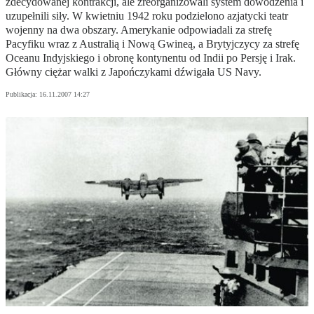
zdecydowanej kontrakcji, ale zreorganizowali system dowodzenia i
uzupełnili siły. W kwietniu 1942 roku podzielono azjatycki teatr
wojenny na dwa obszary. Amerykanie odpowiadali za strefę
Pacyfiku wraz z Australią i Nową Gwineą, a Brytyjczycy za strefę
Oceanu Indyjskiego i obronę kontynentu od Indii po Persję i Irak.
Główny ciężar walki z Japończykami dźwigała US Navy.
Publikacja:
16.11.2007 14:27