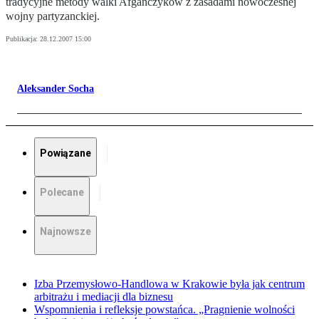
tradycyjne metody walki Afgańczyków z zasadami nowoczesnej
wojny partyzanckiej.
Publikacja:
28.12.2007 15:00
Aleksander Socha
Powiązane
Polecane
Najnowsze
Izba Przemysłowo-Handlowa w Krakowie była jak centrum
arbitrażu i mediacji dla biznesu
Wspomnienia i refleksje powstańca. „Pragnienie wolności