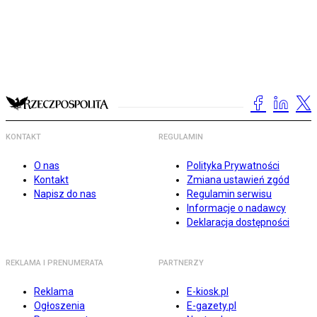
KONTAKT
REGULAMIN
O nas
Polityka Prywatności
Kontakt
Zmiana ustawień zgód
Napisz do nas
Regulamin serwisu
Informacje o nadawcy
Deklaracja dostępności
REKLAMA I PRENUMERATA
PARTNERZY
Reklama
E-kiosk.pl
Ogłoszenia
E-gazety.pl