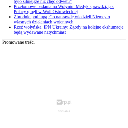
było silniejsze niż chęć odwetu”
Przełomowe badania na Wołyniu. Medyk sprawdzi, jak
Polacy ginęli w Woli Ostrowieckiej
Zbrodnie pod lupą. Co naprawdę wiedzieli Niemcy o
własnych działaniach wojennych
Rzeź wołyńska. IPN Ukrainy: Zgody na kolejne ekshumacje
będą wydawane natychmiast
Promowane treści