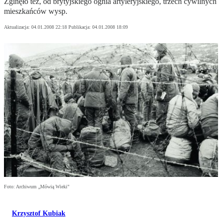
Zginęło też, od brytyjskiego ognia artyleryjskiego, trzech cywilnych
mieszkańców wysp.
Aktualizacja:
04.01.2008 22:18
Publikacja:
04.01.2008 18:09
Foto: Archiwum „Mówią Wieki"
Krzysztof Kubiak