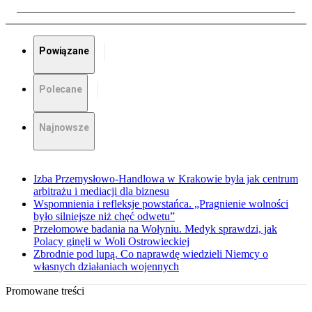
Powiązane
Polecane
Najnowsze
Izba Przemysłowo-Handlowa w Krakowie była jak centrum
arbitrażu i mediacji dla biznesu
Wspomnienia i refleksje powstańca. „Pragnienie wolności
było silniejsze niż chęć odwetu”
Przełomowe badania na Wołyniu. Medyk sprawdzi, jak
Polacy ginęli w Woli Ostrowieckiej
Zbrodnie pod lupą. Co naprawdę wiedzieli Niemcy o
własnych działaniach wojennych
Promowane treści