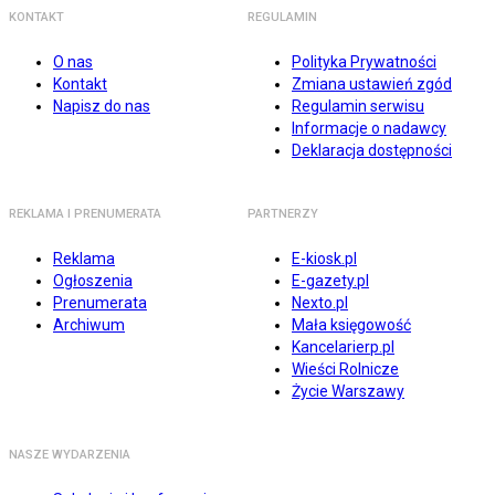
KONTAKT
REGULAMIN
O nas
Polityka Prywatności
Kontakt
Zmiana ustawień zgód
Napisz do nas
Regulamin serwisu
Informacje o nadawcy
Deklaracja dostępności
REKLAMA I PRENUMERATA
PARTNERZY
Reklama
E-kiosk.pl
Ogłoszenia
E-gazety.pl
Prenumerata
Nexto.pl
Archiwum
Mała księgowość
Kancelarierp.pl
Wieści Rolnicze
Życie Warszawy
NASZE WYDARZENIA