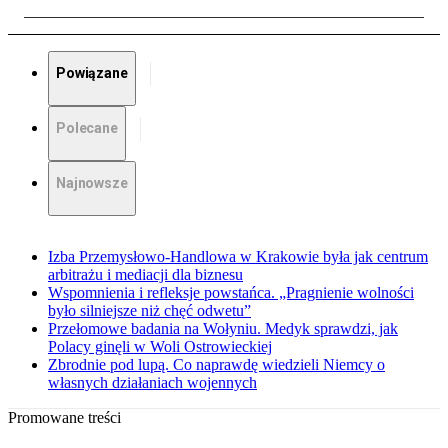
Powiązane
Polecane
Najnowsze
Izba Przemysłowo-Handlowa w Krakowie była jak centrum
arbitrażu i mediacji dla biznesu
Wspomnienia i refleksje powstańca. „Pragnienie wolności
było silniejsze niż chęć odwetu”
Przełomowe badania na Wołyniu. Medyk sprawdzi, jak
Polacy ginęli w Woli Ostrowieckiej
Zbrodnie pod lupą. Co naprawdę wiedzieli Niemcy o
własnych działaniach wojennych
Promowane treści