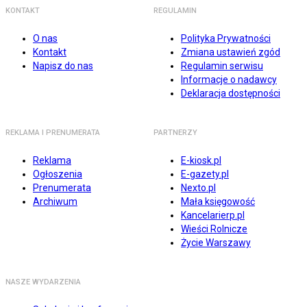
KONTAKT
REGULAMIN
O nas
Polityka Prywatności
Kontakt
Zmiana ustawień zgód
Napisz do nas
Regulamin serwisu
Informacje o nadawcy
Deklaracja dostępności
REKLAMA I PRENUMERATA
PARTNERZY
Reklama
E-kiosk.pl
Ogłoszenia
E-gazety.pl
Prenumerata
Nexto.pl
Archiwum
Mała księgowość
Kancelarierp.pl
Wieści Rolnicze
Życie Warszawy
NASZE WYDARZENIA