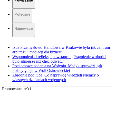
Powiązane
Polecane
Najnowsze
Izba Przemysłowo-Handlowa w Krakowie była jak centrum
arbitrażu i mediacji dla biznesu
Wspomnienia i refleksje powstańca. „Pragnienie wolności
było silniejsze niż chęć odwetu”
Przełomowe badania na Wołyniu. Medyk sprawdzi, jak
Polacy ginęli w Woli Ostrowieckiej
Zbrodnie pod lupą. Co naprawdę wiedzieli Niemcy o
własnych działaniach wojennych
Promowane treści