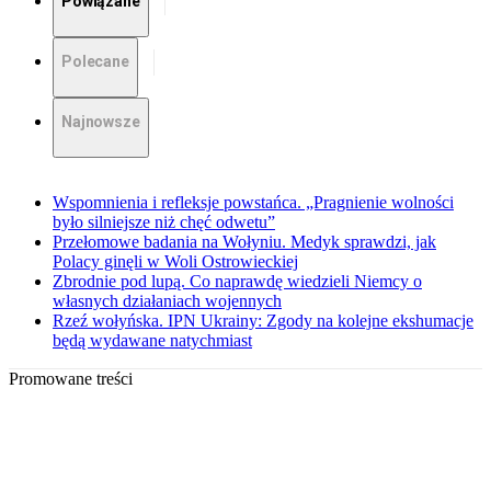
Powiązane
Polecane
Najnowsze
Wspomnienia i refleksje powstańca. „Pragnienie wolności
było silniejsze niż chęć odwetu”
Przełomowe badania na Wołyniu. Medyk sprawdzi, jak
Polacy ginęli w Woli Ostrowieckiej
Zbrodnie pod lupą. Co naprawdę wiedzieli Niemcy o
własnych działaniach wojennych
Rzeź wołyńska. IPN Ukrainy: Zgody na kolejne ekshumacje
będą wydawane natychmiast
Promowane treści