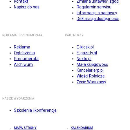
Kontakt
Zmiana ustawień zgód
Napisz do nas
Regulamin serwisu
Informacje o nadawcy
Deklaracja dostępności
REKLAMA I PRENUMERATA
PARTNERZY
Reklama
E-kiosk.pl
Ogłoszenia
E-gazety.pl
Prenumerata
Nexto.pl
Archiwum
Mała księgowość
Kancelarierp.pl
Wieści Rolnicze
Życie Warszawy
NASZE WYDARZENIA
Szkolenia i konferencje
MAPA STRONY
KALENDARIUM