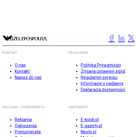
KONTAKT
REGULAMIN
O nas
Polityka Prywatności
Kontakt
Zmiana ustawień zgód
Napisz do nas
Regulamin serwisu
Informacje o nadawcy
Deklaracja dostępności
REKLAMA I PRENUMERATA
PARTNERZY
Reklama
E-kiosk.pl
Ogłoszenia
E-gazety.pl
Prenumerata
Nexto.pl