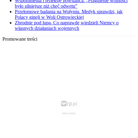
Wspomnienia i refleksje powstańca. „Pragnienie wolności
było silniejsze niż chęć odwetu”
Przełomowe badania na Wołyniu. Medyk sprawdzi, jak
Polacy ginęli w Woli Ostrowieckiej
Zbrodnie pod lupą. Co naprawdę wiedzieli Niemcy o
własnych działaniach wojennych
Promowane treści