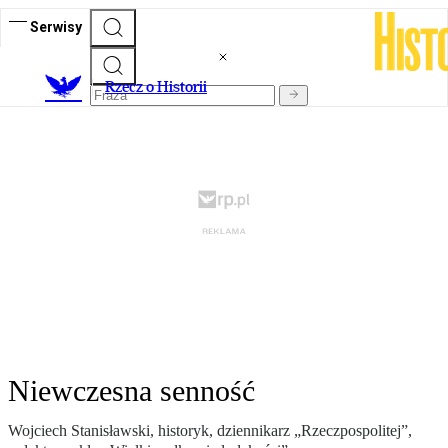
Serwisy
R
zecz o Historii
Niewczesna senność
Wojciech Stanisławski, historyk, dziennikarz „Rzeczpospolitej”,