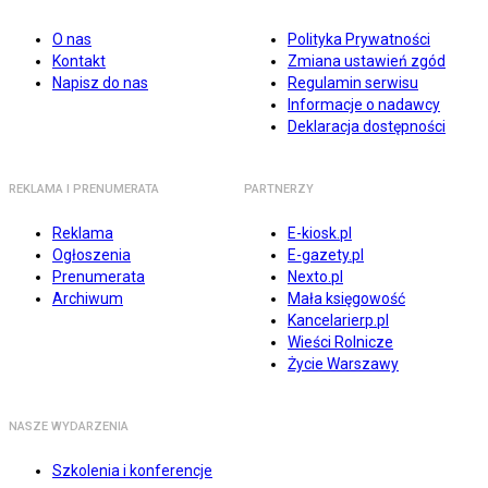
O nas
Polityka Prywatności
Kontakt
Zmiana ustawień zgód
Napisz do nas
Regulamin serwisu
Informacje o nadawcy
Deklaracja dostępności
REKLAMA I PRENUMERATA
PARTNERZY
Reklama
E-kiosk.pl
Ogłoszenia
E-gazety.pl
Prenumerata
Nexto.pl
Archiwum
Mała księgowość
Kancelarierp.pl
Wieści Rolnicze
Życie Warszawy
NASZE WYDARZENIA
Szkolenia i konferencje