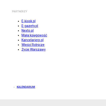
PARTNERZY
E-kiosk.pl
E-gazety.pl
Nexto.pl
Mała księgowość
Kancelarierp.pl
Wieści Rolnicze
Życie Warszawy
KALENDARIUM