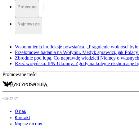
Polecane
Najnowsze
Wspomnienia i refleksje powstańca. „Pragnienie wolności było 
Przełomowe badania na Wołyniu. Medyk sprawdzi, jak Polacy 
Zbrodnie pod lupą. Co naprawdę wiedzieli Niemcy o własnych
Rzeź wołyńska. IPN Ukrainy: Zgody na kolejne ekshumacje 
Promowane treści
KONTAKT
O nas
Kontakt
Napisz do nas