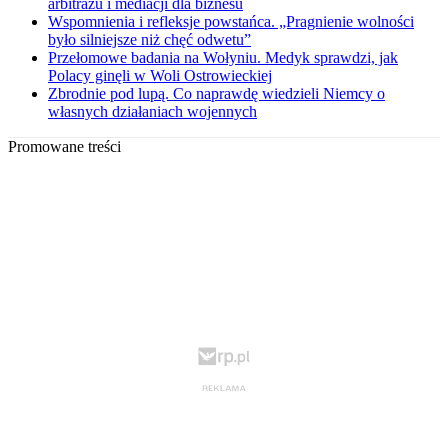
arbitrażu i mediacji dla biznesu
Wspomnienia i refleksje powstańca. „Pragnienie wolności
było silniejsze niż chęć odwetu”
Przełomowe badania na Wołyniu. Medyk sprawdzi, jak
Polacy ginęli w Woli Ostrowieckiej
Zbrodnie pod lupą. Co naprawdę wiedzieli Niemcy o
własnych działaniach wojennych
Promowane treści