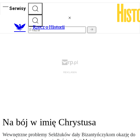
Serwisy
R
zecz o Historii
Na bój w imię Chrystusa
Wewnętrzne problemy Seldżuków dały Bizantyńczykom okazję do