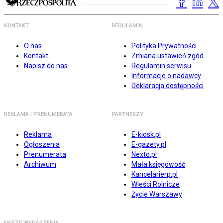
KONTAKT
REGULAMIN
O nas
Polityka Prywatności
Kontakt
Zmiana ustawień zgód
Napisz do nas
Regulamin serwisu
Informacje o nadawcy
Deklaracja dostępności
REKLAMA I PRENUMERATA
PARTNERZY
Reklama
E-kiosk.pl
Ogłoszenia
E-gazety.pl
Prenumerata
Nexto.pl
Archiwum
Mała księgowość
Kancelarierp.pl
Wieści Rolnicze
Życie Warszawy
NASZE WYDARZENIA