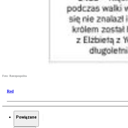
Foto: Rzeczpospolita
Red
Powiązane