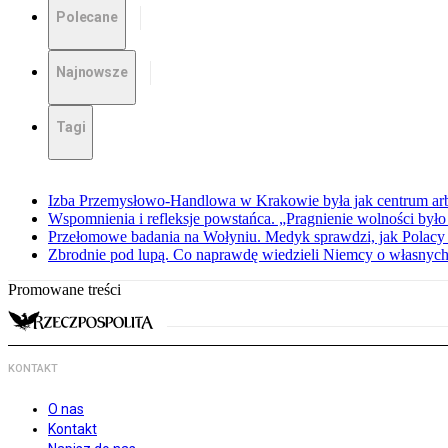
Polecane
Najnowsze
Tagi
Izba Przemysłowo-Handlowa w Krakowie była jak centrum arbit
Wspomnienia i refleksje powstańca. „Pragnienie wolności było 
Przełomowe badania na Wołyniu. Medyk sprawdzi, jak Polacy 
Zbrodnie pod lupą. Co naprawdę wiedzieli Niemcy o własnych
Promowane treści
KONTAKT
O nas
Kontakt