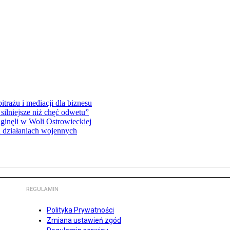
rażu i mediacji dla biznesu
silniejsze niż chęć odwetu”
ginęli w Woli Ostrowieckiej
 działaniach wojennych
REGULAMIN
Polityka Prywatności
Zmiana ustawień zgód