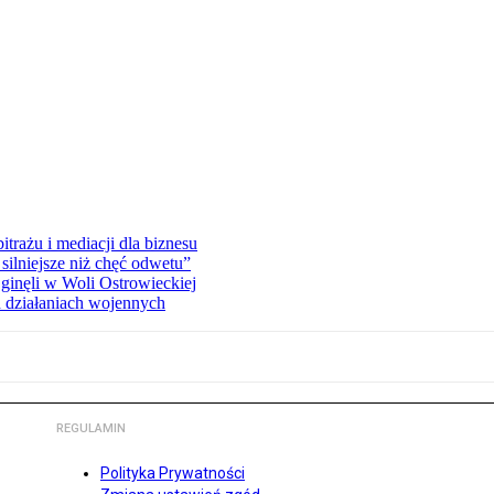
rażu i mediacji dla biznesu
silniejsze niż chęć odwetu”
ginęli w Woli Ostrowieckiej
 działaniach wojennych
REGULAMIN
Polityka Prywatności