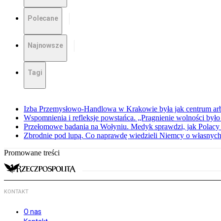
Polecane
Najnowsze
Tagi
Izba Przemysłowo-Handlowa w Krakowie była jak centrum arbit
Wspomnienia i refleksje powstańca. „Pragnienie wolności było 
Przełomowe badania na Wołyniu. Medyk sprawdzi, jak Polacy 
Zbrodnie pod lupą. Co naprawdę wiedzieli Niemcy o własnych
Promowane treści
KONTAKT
O nas