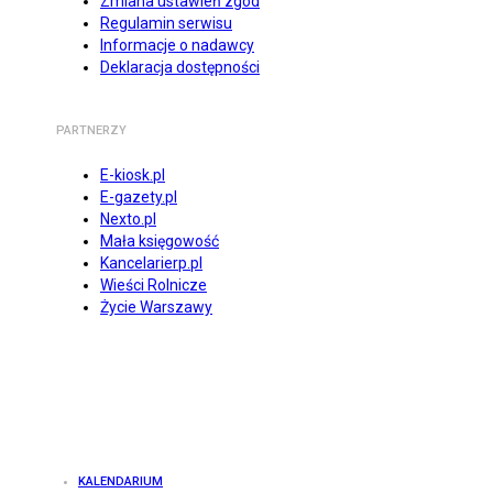
Zmiana ustawień zgód
Regulamin serwisu
Informacje o nadawcy
Deklaracja dostępności
PARTNERZY
E-kiosk.pl
E-gazety.pl
Nexto.pl
Mała księgowość
Kancelarierp.pl
Wieści Rolnicze
Życie Warszawy
KALENDARIUM