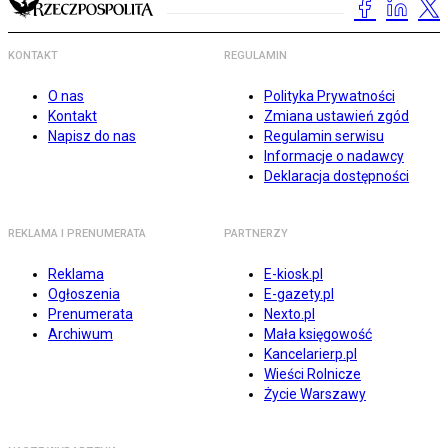
KONTAKT
REGULAMIN
O nas
Polityka Prywatności
Kontakt
Zmiana ustawień zgód
Napisz do nas
Regulamin serwisu
Informacje o nadawcy
Deklaracja dostępności
REKLAMA I PRENUMERATA
PARTNERZY
Reklama
E-kiosk.pl
Ogłoszenia
E-gazety.pl
Prenumerata
Nexto.pl
Archiwum
Mała księgowość
Kancelarierp.pl
Wieści Rolnicze
Życie Warszawy