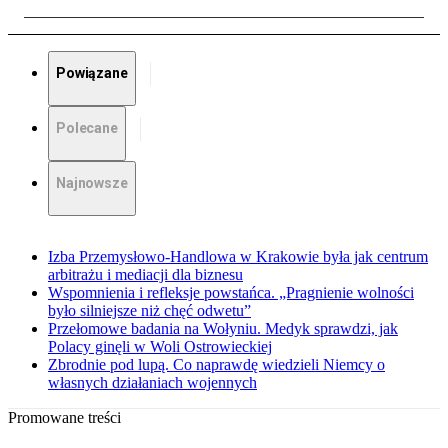
Powiązane
Polecane
Najnowsze
Izba Przemysłowo-Handlowa w Krakowie była jak centrum
arbitrażu i mediacji dla biznesu
Wspomnienia i refleksje powstańca. „Pragnienie wolności
było silniejsze niż chęć odwetu”
Przełomowe badania na Wołyniu. Medyk sprawdzi, jak
Polacy ginęli w Woli Ostrowieckiej
Zbrodnie pod lupą. Co naprawdę wiedzieli Niemcy o
własnych działaniach wojennych
Promowane treści