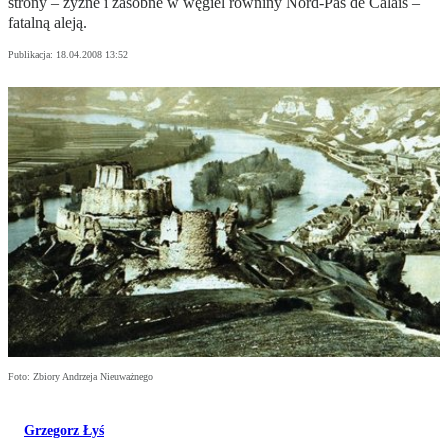
strony – żyzne i zasobne w węgiel równiny Nord-Pas de Calais –
fatalną aleją.
Publikacja:
18.04.2008 13:52
Foto: Zbiory Andrzeja Nieuważnego
Grzegorz Łyś