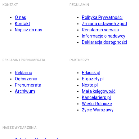
KONTAKT
REGULAMIN
O nas
Polityka Prywatności
Kontakt
Zmiana ustawień zgód
Napisz do nas
Regulamin serwisu
Informacje o nadawcy
Deklaracja dostępności
REKLAMA I PRENUMERATA
PARTNERZY
Reklama
E-kiosk.pl
Ogłoszenia
E-gazety.pl
Prenumerata
Nexto.pl
Archiwum
Mała księgowość
Kancelarierp.pl
Wieści Rolnicze
Życie Warszawy
NASZE WYDARZENIA