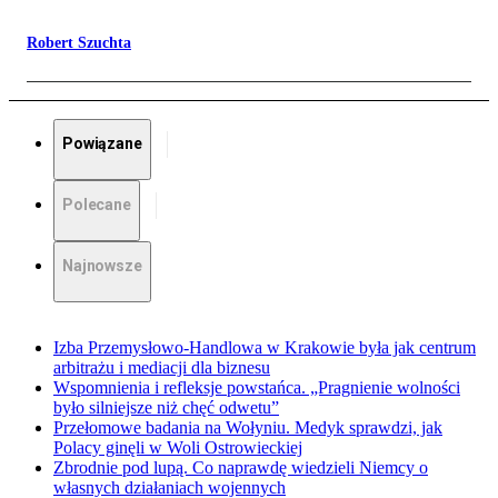
Robert Szuchta
Powiązane
Polecane
Najnowsze
Izba Przemysłowo-Handlowa w Krakowie była jak centrum
arbitrażu i mediacji dla biznesu
Wspomnienia i refleksje powstańca. „Pragnienie wolności
było silniejsze niż chęć odwetu”
Przełomowe badania na Wołyniu. Medyk sprawdzi, jak
Polacy ginęli w Woli Ostrowieckiej
Zbrodnie pod lupą. Co naprawdę wiedzieli Niemcy o
własnych działaniach wojennych