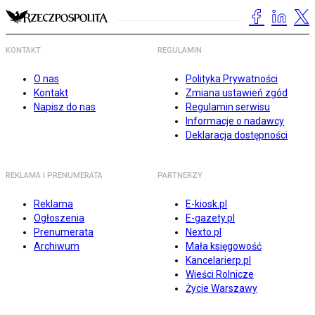
KONTAKT
REGULAMIN
O nas
Polityka Prywatności
Kontakt
Zmiana ustawień zgód
Napisz do nas
Regulamin serwisu
Informacje o nadawcy
Deklaracja dostępności
REKLAMA I PRENUMERATA
PARTNERZY
Reklama
E-kiosk.pl
Ogłoszenia
E-gazety.pl
Prenumerata
Nexto.pl
Archiwum
Mała księgowość
Kancelarierp.pl
Wieści Rolnicze
Życie Warszawy