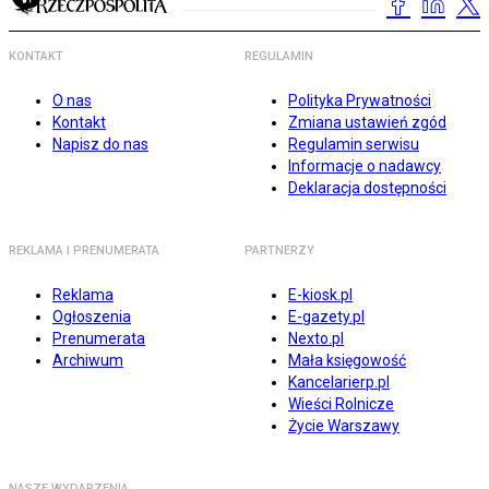
KONTAKT
REGULAMIN
O nas
Polityka Prywatności
Kontakt
Zmiana ustawień zgód
Napisz do nas
Regulamin serwisu
Informacje o nadawcy
Deklaracja dostępności
REKLAMA I PRENUMERATA
PARTNERZY
Reklama
E-kiosk.pl
Ogłoszenia
E-gazety.pl
Prenumerata
Nexto.pl
Archiwum
Mała księgowość
Kancelarierp.pl
Wieści Rolnicze
Życie Warszawy
NASZE WYDARZENIA