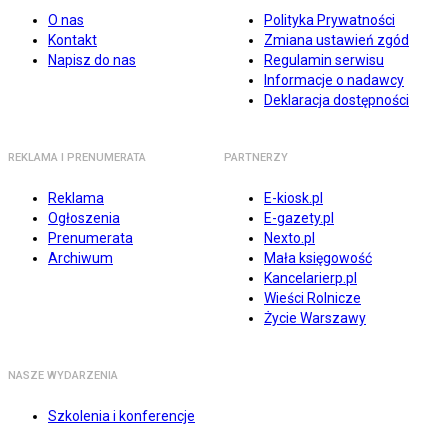
O nas
Polityka Prywatności
Kontakt
Zmiana ustawień zgód
Napisz do nas
Regulamin serwisu
Informacje o nadawcy
Deklaracja dostępności
REKLAMA I PRENUMERATA
PARTNERZY
Reklama
E-kiosk.pl
Ogłoszenia
E-gazety.pl
Prenumerata
Nexto.pl
Archiwum
Mała księgowość
Kancelarierp.pl
Wieści Rolnicze
Życie Warszawy
NASZE WYDARZENIA
Szkolenia i konferencje