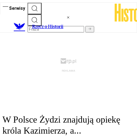
Serwisy
R
zecz o Historii
W Polsce Żydzi znajdują opiekę
króla Kazimierza, a...