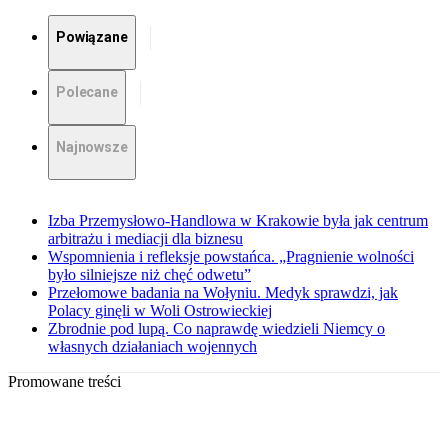
Powiązane
Polecane
Najnowsze
Izba Przemysłowo-Handlowa w Krakowie była jak centrum
arbitrażu i mediacji dla biznesu
Wspomnienia i refleksje powstańca. „Pragnienie wolności
było silniejsze niż chęć odwetu”
Przełomowe badania na Wołyniu. Medyk sprawdzi, jak
Polacy ginęli w Woli Ostrowieckiej
Zbrodnie pod lupą. Co naprawdę wiedzieli Niemcy o
własnych działaniach wojennych
Promowane treści