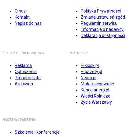
O nas
Polityka Prywatności
Kontakt
Zmiana ustawień zgód
Napisz do nas
Regulamin serwisu
Informacje o nadawcy
Deklaracja dostępności
REKLAMA I PRENUMERATA
PARTNERZY
Reklama
E-kiosk.pl
Ogłoszenia
E-gazety.pl
Prenumerata
Nexto.pl
Archiwum
Mała księgowość
Kancelarierp.pl
Wieści Rolnicze
Życie Warszawy
NASZE WYDARZENIA
Szkolenia i konferencje