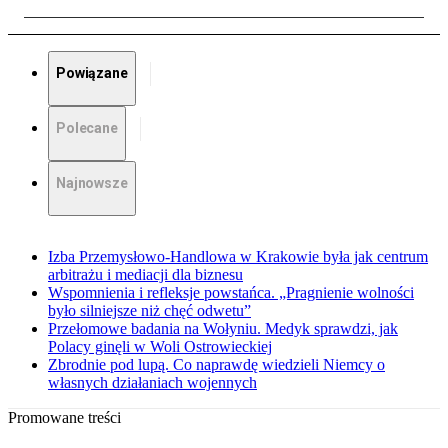
Powiązane
Polecane
Najnowsze
Izba Przemysłowo-Handlowa w Krakowie była jak centrum
arbitrażu i mediacji dla biznesu
Wspomnienia i refleksje powstańca. „Pragnienie wolności
było silniejsze niż chęć odwetu”
Przełomowe badania na Wołyniu. Medyk sprawdzi, jak
Polacy ginęli w Woli Ostrowieckiej
Zbrodnie pod lupą. Co naprawdę wiedzieli Niemcy o
własnych działaniach wojennych
Promowane treści