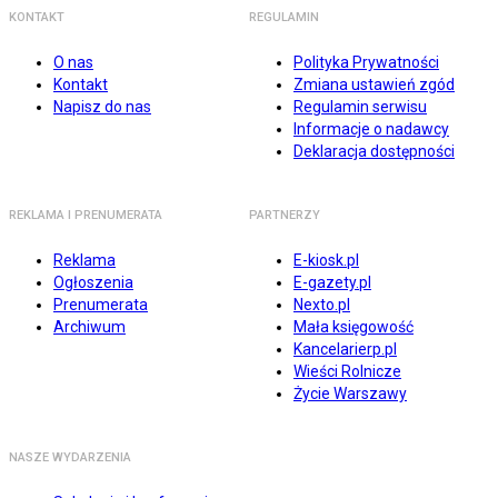
KONTAKT
REGULAMIN
O nas
Polityka Prywatności
Kontakt
Zmiana ustawień zgód
Napisz do nas
Regulamin serwisu
Informacje o nadawcy
Deklaracja dostępności
REKLAMA I PRENUMERATA
PARTNERZY
Reklama
E-kiosk.pl
Ogłoszenia
E-gazety.pl
Prenumerata
Nexto.pl
Archiwum
Mała księgowość
Kancelarierp.pl
Wieści Rolnicze
Życie Warszawy
NASZE WYDARZENIA